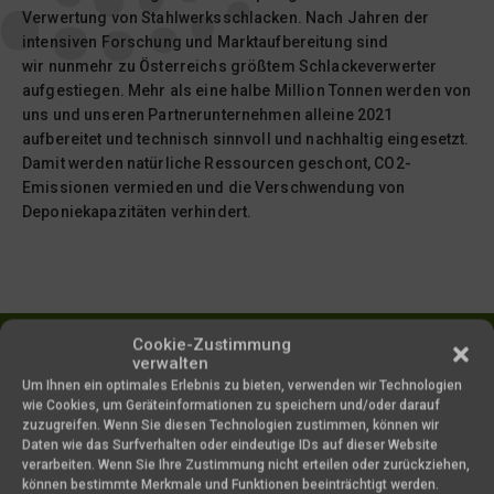
Verwertung von Stahlwerksschlacken. Nach Jahren der
intensiven Forschung und Marktaufbereitung sind
wir nunmehr zu Österreichs größtem Schlackeverwerter
aufgestiegen. Mehr als eine halbe Million Tonnen werden von
uns und unseren Partnerunternehmen alleine 2021
aufbereitet und technisch sinnvoll und nachhaltig eingesetzt.
Damit werden natürliche Ressourcen geschont, CO2-
Emissionen vermieden und die Verschwendung von
Deponiekapazitäten verhindert.
Cookie-Zustimmung
verwalten
NEUE
Um Ihnen ein optimales Erlebnis zu bieten, verwenden wir Technologien
KOOPERATION:
wie Cookies, um Geräteinformationen zu speichern und/oder darauf
zuzugreifen. Wenn Sie diesen Technologien zustimmen, können wir
Daten wie das Surfverhalten oder eindeutige IDs auf dieser Website
verarbeiten. Wenn Sie Ihre Zustimmung nicht erteilen oder zurückziehen,
Wir freuen uns über eine weitere
können bestimmte Merkmale und Funktionen beeinträchtigt werden.